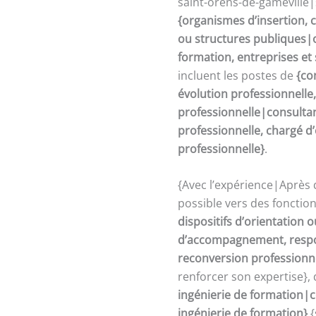
saint-orens-de-gameville|s
{organismes d’insertion, c
ou structures publiques|o
formation, entreprises et
incluent les postes de
{co
évolution professionnelle
professionnelle|consultan
professionnelle, chargé 
professionnelle}
.
{Avec l’expérience|Après 
possible vers des fonctio
dispositifs d’orientation
d’accompagnement, respon
reconversion professionn
renforcer son expertise},
ingénierie de formation|c
ingénierie de formation}
{