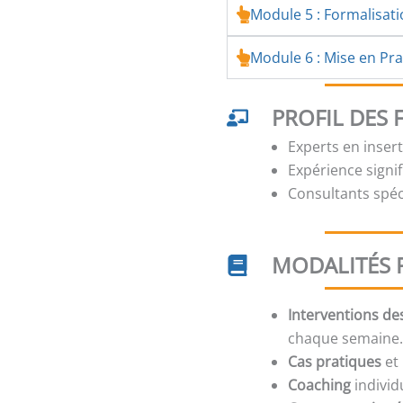
Module 5 : Formalisat
Module 6 : Mise en Prat
PROFIL DES
Experts en inser
Expérience signi
Consultants spé
MODALITÉS 
Interventions de
chaque semaine
Cas pratiques
et 
Coaching
individ