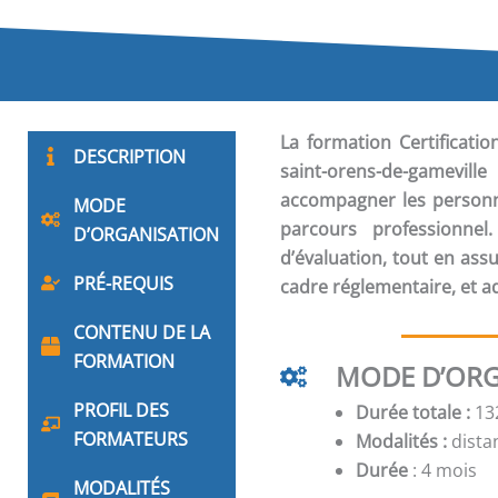
La formation
Certificat
DESCRIPTION
saint-orens-de-gamevi
accompagner les personne
MODE
parcours professionnel
D’ORGANISATION
d’évaluation, tout en a
PRÉ-REQUIS
cadre réglementaire, et a
CONTENU DE LA
FORMATION
MODE D’ORG
PROFIL DES
Durée totale :
132
FORMATEURS
Modalités :
distan
Durée
: 4 mois
MODALITÉS