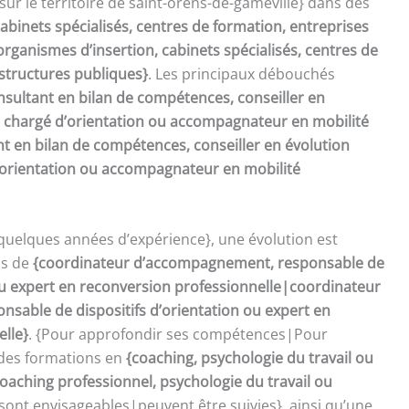
ur le territoire de saint-orens-de-gameville} dans des
abinets spécialisés, centres de formation, entreprises
rganismes d’insertion, cabinets spécialisés, centres de
 structures publiques}
. Les principaux débouchés
nsultant en bilan de compétences, conseiller en
, chargé d’orientation ou accompagnateur en mobilité
t en bilan de compétences, conseiller en évolution
d’orientation ou accompagnateur en mobilité
quelques années d’expérience}, une évolution est
ns de
{coordinateur d’accompagnement, responsable de
 ou expert en reconversion professionnelle|coordinateur
sable de dispositifs d’orientation ou expert en
elle}
. {Pour approfondir ses compétences|Pour
 des formations en
{coaching, psychologie du travail ou
oaching professionnel, psychologie du travail ou
sont envisageables|peuvent être suivies}, ainsi qu’une