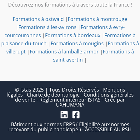
Découvrez nos formations à travers toute la France !
Formations à ostwald
|
Formations à montrouge
|
Formations à les-avirons
|
Formations à evry-
courcouronnes
|
Formations à bordeaux
|
Formations à
plaisance-du-touch
|
Formations à mougins
|
Formations à
villerupt
|
Formations à lamballe-armor
|
Formations à
saint-avertin
|
© Istas 2025 | Tous Droits Réservés
-
Mentions
légales
-
Charte de déontologie
-
Conditions générales
de vente
-
Règlement intérieur ISTAS
-
Créé par
UXHUMANA
Bâtiment aux normes ERP5 ( Éligibilité aux normes
recevant du public handicapé ) - ACCESSIBLE AU PSH