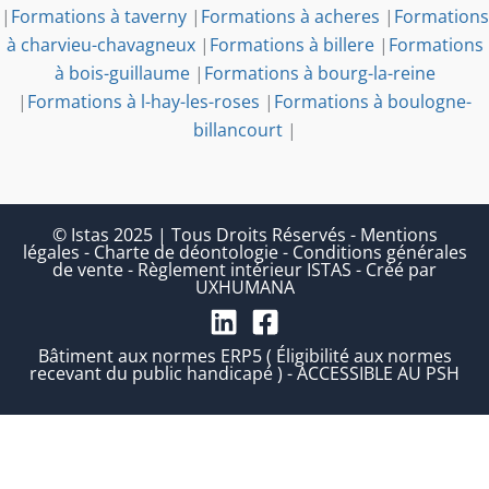
|
Formations à taverny
|
Formations à acheres
|
Formations
à charvieu-chavagneux
|
Formations à billere
|
Formations
à bois-guillaume
|
Formations à bourg-la-reine
|
Formations à l-hay-les-roses
|
Formations à boulogne-
billancourt
|
© Istas 2025 | Tous Droits Réservés
-
Mentions
légales
-
Charte de déontologie
-
Conditions générales
de vente
-
Règlement intérieur ISTAS
-
Créé par
UXHUMANA
Bâtiment aux normes ERP5 ( Éligibilité aux normes
recevant du public handicapé ) - ACCESSIBLE AU PSH