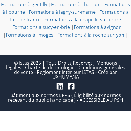
Formations à gentilly
|
Formations à chatillon
|
Formations
à libourne
|
Formations à lagny-sur-marne
|
Formations à
fort-de-france
|
Formations à la-chapelle-sur-erdre
|
Formations à sucy-en-brie
|
Formations à avignon
|
Formations à limoges
|
Formations à la-roche-sur-yon
|
© Istas 2025 | Tous Droits Réservés
-
Mentions
légales
-
Charte de déontologie
-
Conditions générales
de vente
-
Règlement intérieur ISTAS
-
Créé par
UXHUMANA
Bâtiment aux normes ERP5 ( Éligibilité aux normes
recevant du public handicapé ) - ACCESSIBLE AU PSH