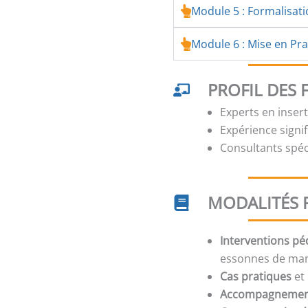
Module 5 : Formalisat
Module 6 : Mise en Prat
PROFIL DES
Experts en inser
Expérience signi
Consultants spé
MODALITÉS 
Interventions p
essonnes de ma
Cas pratiques
et 
Accompagneme