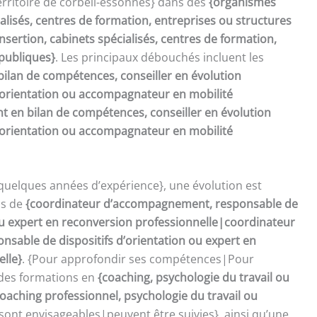
erritoire de corbeil-essonnes} dans des
{organismes
ialisés, centres de formation, entreprises ou structures
sertion, cabinets spécialisés, centres de formation,
 publiques}
. Les principaux débouchés incluent les
bilan de compétences, conseiller en évolution
d’orientation ou accompagnateur en mobilité
t en bilan de compétences, conseiller en évolution
d’orientation ou accompagnateur en mobilité
quelques années d’expérience}, une évolution est
ns de
{coordinateur d’accompagnement, responsable de
 ou expert en reconversion professionnelle|coordinateur
sable de dispositifs d’orientation ou expert en
elle}
. {Pour approfondir ses compétences|Pour
 des formations en
{coaching, psychologie du travail ou
oaching professionnel, psychologie du travail ou
sont envisageables|peuvent être suivies}, ainsi qu’une