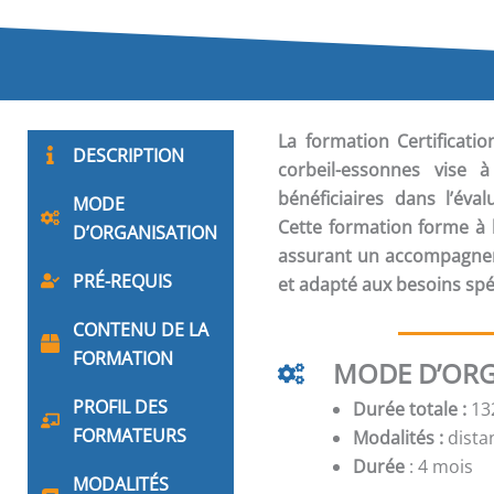
La formation
Certificat
DESCRIPTION
corbeil-essonnes vise 
bénéficiaires dans l’éval
MODE
Cette formation forme à l
D’ORGANISATION
assurant un accompagnem
PRÉ-REQUIS
et adapté aux besoins spé
CONTENU DE LA
FORMATION
MODE D’ORG
PROFIL DES
Durée totale :
132
FORMATEURS
Modalités :
distan
Durée
: 4 mois
MODALITÉS