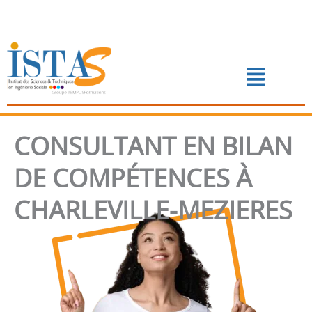
Aller
au
contenu
Menu
📅 PRENDRE RENDEZ-VOUS
CONSULTANT EN BILAN
DE COMPÉTENCES À
CHARLEVILLE-MEZIERES