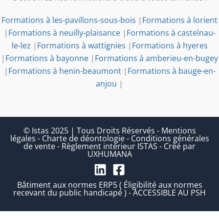
Formations à les-pavillons-sous-bois
|
Formations à lorient
|
Formations à neuilly-plaisance
|
Formations à castelnau-
le-lez
|
Formations à wattignies
|
Formations à hyeres
|
Formations à bayonne
|
Formations à amberieu-en-bugey
|
Formations à henin-beaumont
|
Formations à bauge-en-
anjou
|
© Istas 2025 | Tous Droits Réservés
-
Mentions
légales
-
Charte de déontologie
-
Conditions générales
de vente
-
Règlement intérieur ISTAS
-
Créé par
UXHUMANA
Bâtiment aux normes ERP5 ( Éligibilité aux normes
recevant du public handicapé ) - ACCESSIBLE AU PSH