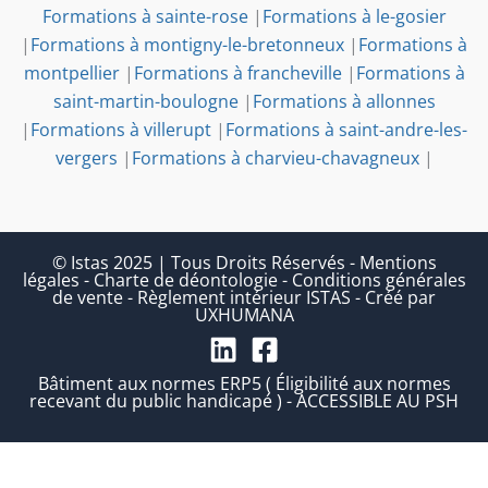
Formations à sainte-rose
|
Formations à le-gosier
|
Formations à montigny-le-bretonneux
|
Formations à
montpellier
|
Formations à francheville
|
Formations à
saint-martin-boulogne
|
Formations à allonnes
|
Formations à villerupt
|
Formations à saint-andre-les-
vergers
|
Formations à charvieu-chavagneux
|
© Istas 2025 | Tous Droits Réservés
-
Mentions
légales
-
Charte de déontologie
-
Conditions générales
de vente
-
Règlement intérieur ISTAS
-
Créé par
UXHUMANA
Bâtiment aux normes ERP5 ( Éligibilité aux normes
recevant du public handicapé ) - ACCESSIBLE AU PSH