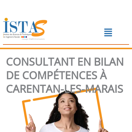
Aller
au
contenu
Menu
📅 PRENDRE RENDEZ-VOUS
CONSULTANT EN BILAN
DE COMPÉTENCES À
CARENTAN-LES-MARAIS