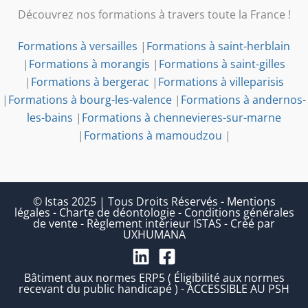
Découvrez nos formations à travers toute la France !
Formations à versailles
|
Formations à saint-herblain
|
Formations à morangis
|
Formations à saint-gilles
|
Formations à bergerac
|
Formations à villeparisis
|
Formations à bourg-les-valence
|
Formations à andernos-
les-bains
|
Formations à chennevieres-sur-marne
|
Formations à mamoudzou
|
© Istas 2025 | Tous Droits Réservés
-
Mentions
légales
-
Charte de déontologie
-
Conditions générales
de vente
-
Règlement intérieur ISTAS
-
Créé par
UXHUMANA
Bâtiment aux normes ERP5 ( Éligibilité aux normes
recevant du public handicapé ) - ACCESSIBLE AU PSH