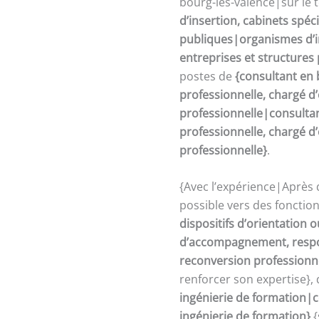
bourg-les-valence|sur le 
d’insertion, cabinets spéc
publiques|organismes d’in
entreprises et structures
postes de
{consultant en 
professionnelle, chargé 
professionnelle|consultan
professionnelle, chargé 
professionnelle}
.
{Avec l’expérience|Après 
possible vers des fonctio
dispositifs d’orientation
d’accompagnement, respon
reconversion professionn
renforcer son expertise},
ingénierie de formation|c
ingénierie de formation}
{