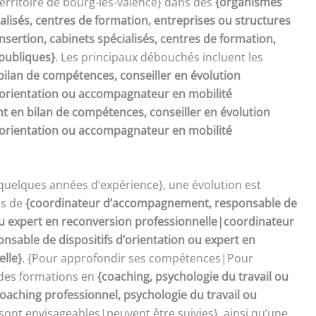
territoire de bourg-les-valence} dans des
{organismes
ialisés, centres de formation, entreprises ou structures
sertion, cabinets spécialisés, centres de formation,
 publiques}
. Les principaux débouchés incluent les
bilan de compétences, conseiller en évolution
d’orientation ou accompagnateur en mobilité
t en bilan de compétences, conseiller en évolution
d’orientation ou accompagnateur en mobilité
quelques années d’expérience}, une évolution est
ns de
{coordinateur d’accompagnement, responsable de
 ou expert en reconversion professionnelle|coordinateur
sable de dispositifs d’orientation ou expert en
elle}
. {Pour approfondir ses compétences|Pour
 des formations en
{coaching, psychologie du travail ou
oaching professionnel, psychologie du travail ou
sont envisageables|peuvent être suivies}, ainsi qu’une