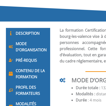
La formation
Certificat
DESCRIPTION
bourg-les-valence vise à 
personnes accompagnées
MODE
professionnel. Cette fo
D’ORGANISATION
d’évaluation, tout en g
PRÉ-REQUIS
du cadre réglementaire, e
CONTENU DE LA
FORMATION
MODE D’ORG
PROFIL DES
Durée totale :
132
FORMATEURS
Modalités :
distan
Durée
: 4 mois
MODALITÉS