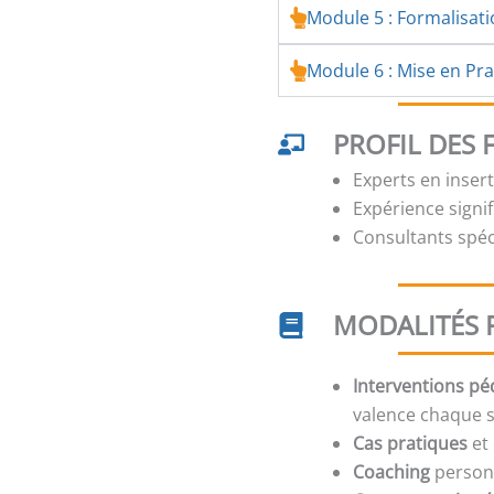
Module 5 : Formalisat
Module 6 : Mise en Prat
PROFIL DES
Experts en inser
Expérience signi
Consultants spé
MODALITÉS 
Interventions p
valence chaque 
Cas pratiques
et 
Coaching
person