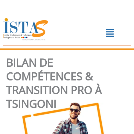
Aller
au
contenu
Menu
📅 PRENDRE RENDEZ-VOUS
BILAN DE
COMPÉTENCES &
TRANSITION PRO À
TSINGONI