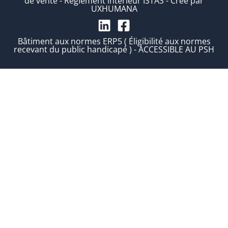
de vente
-
Règlement intérieur ISTAS
-
Créé par
UXHUMANA
Bâtiment aux normes ERP5 ( Éligibilité aux normes
recevant du public handicapé ) - ACCESSIBLE AU PSH