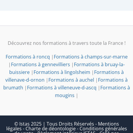
Découvrez nos formations à travers toute la France !
Formations à roncq
|
Formations à champs-sur-marne
|
Formations à gennevilliers
|
Formations à bruay-la-
buissiere
|
Formations à lingolsheim
|
Formations à
villenave-d-ornon
|
Formations à auchel
|
Formations à
brumath
|
Formations à villeneuve-d-ascq
|
Formations à
mougins
|
© Istas 2025 | Tous Droits Réservés
-
Mentions
légales
-
Charte de déontologie
-
Conditions générales