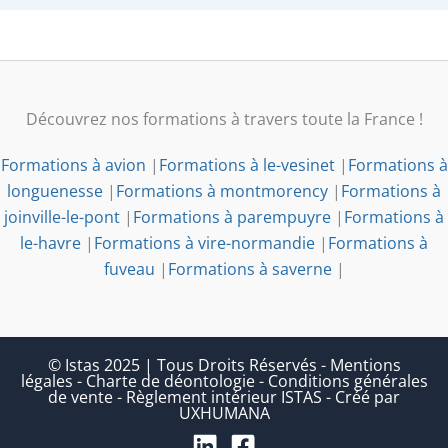
Découvrez nos formations à travers toute la France !
Formations à avion
|
Formations à le-vesinet
|
Formations à
longuenesse
|
Formations à montmorency
|
Formations à
joinville-le-pont
|
Formations à parempuyre
|
Formations à
le-havre
|
Formations à vire-normandie
|
Formations à
fuveau
|
Formations à saverne
|
© Istas 2025 | Tous Droits Réservés
-
Mentions
légales
-
Charte de déontologie
-
Conditions générales
de vente
-
Règlement intérieur ISTAS
-
Créé par
UXHUMANA