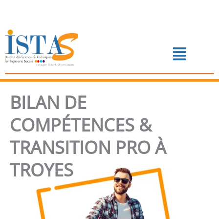
Aller
au
contenu
Menu
📅 PRENDRE RENDEZ-VOUS
BILAN DE
COMPÉTENCES &
TRANSITION PRO À
TROYES