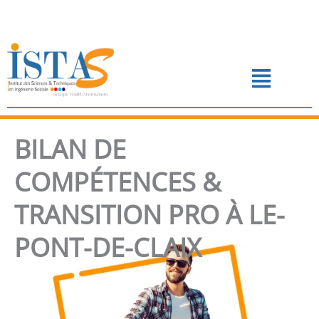
Aller
au
contenu
Menu
📅 PRENDRE RENDEZ-VOUS
BILAN DE
COMPÉTENCES &
TRANSITION PRO À LE-
PONT-DE-CLAIX