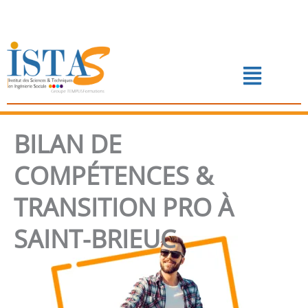
Aller
au
contenu
Menu
📅 PRENDRE RENDEZ-VOUS
BILAN DE
COMPÉTENCES &
TRANSITION PRO À
SAINT-BRIEUC