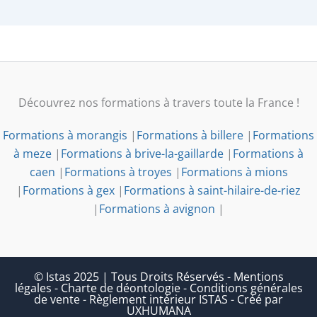
Découvrez nos formations à travers toute la France !
Formations à morangis
|
Formations à billere
|
Formations
à meze
|
Formations à brive-la-gaillarde
|
Formations à
caen
|
Formations à troyes
|
Formations à mions
|
Formations à gex
|
Formations à saint-hilaire-de-riez
|
Formations à avignon
|
© Istas 2025 | Tous Droits Réservés
-
Mentions
légales
-
Charte de déontologie
-
Conditions générales
de vente
-
Règlement intérieur ISTAS
-
Créé par
UXHUMANA