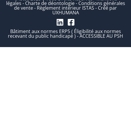
légales
-
Charte de déontologie
-
Conditions générales
de vente
-
Règlement intérieur ISTAS
-
Créé par
UXHUMANA
Bâtiment aux normes ERP5 ( Éligibilité aux normes
recevant du public handicapé ) - ACCESSIBLE AU PSH