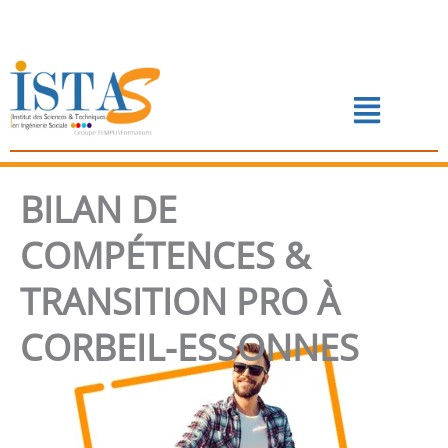
Aller
au
contenu
Menu
📅 PRENDRE RENDEZ-VOUS
BILAN DE
COMPÉTENCES &
TRANSITION PRO À
CORBEIL-ESSONNES