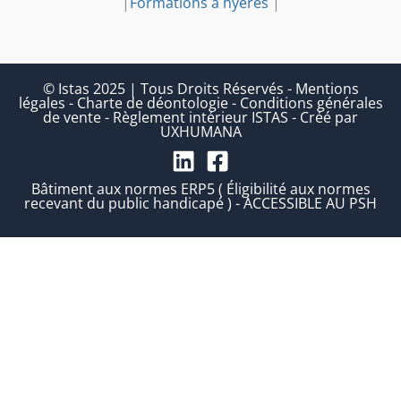
|
Formations à hyeres
|
© Istas 2025 | Tous Droits Réservés
-
Mentions
légales
-
Charte de déontologie
-
Conditions générales
de vente
-
Règlement intérieur ISTAS
-
Créé par
UXHUMANA
Bâtiment aux normes ERP5 ( Éligibilité aux normes
recevant du public handicapé ) - ACCESSIBLE AU PSH