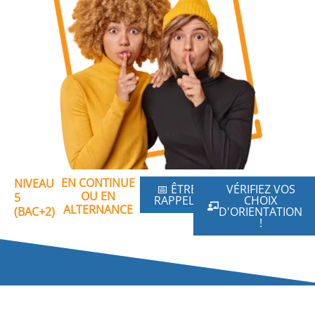
EN CONTINUE
NIVEAU
📅 ÊTRE
VÉRIFIEZ VOS
OU EN
5
RAPPELÉ
CHOIX
ALTERNANCE
(BAC+2)
D'ORIENTATION
!