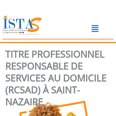
Aller
au
contenu
Menu
📅 PRENDRE RENDEZ-VOUS
TITRE PROFESSIONNEL
RESPONSABLE DE
SERVICES AU DOMICILE
(RCSAD) À SAINT-
NAZAIRE