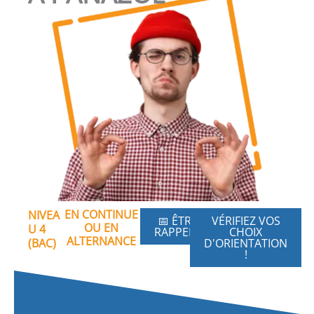
EN CONTINUE
NIVEA
📅 ÊTRE
VÉRIFIEZ VOS
OU EN
U 4
RAPPELÉ
CHOIX
ALTERNANCE
(BAC)
D'ORIENTATION
!