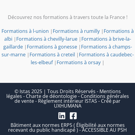
Découvrez nos formations à travers toute la France !
Formations à l-union
|
Formations à rumilly
|
Formations à
albi
|
Formations à chevilly-larue
|
Formations à brive-la-
gaillarde
|
Formations à gonesse
|
Formations à champs-
sur-marne
|
Formations à creteil
|
Formations à caudebec-
les-elbeuf
|
Formations à orsay
|
© Istas 2025 | Tous Droits Réservés
-
Mentions
légales
-
Charte de déontologie
-
Conditions générales
de vente
-
Règlement intérieur ISTAS
-
Créé par
UXHUMANA
Bâtiment aux normes ERP5 ( Éligibilité aux normes
recevant du public handicapé ) - ACCESSIBLE AU PSH