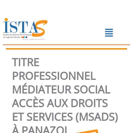
Aller
au
contenu
Menu
📅 PRENDRE RENDEZ-VOUS
TITRE
PROFESSIONNEL
MÉDIATEUR SOCIAL
ACCÈS AUX DROITS
ET SERVICES (MSADS)
À PANAZOL