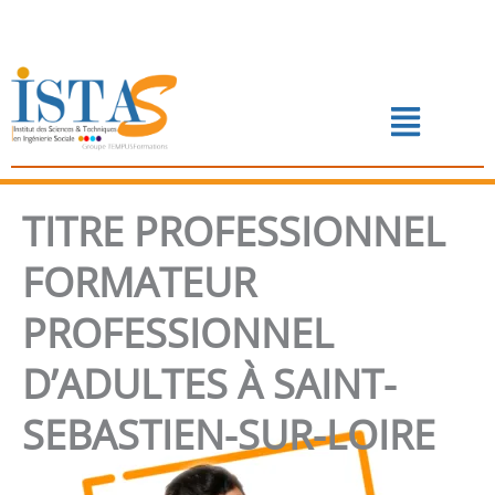
Aller
au
contenu
Menu
📅 PRENDRE RENDEZ-VOUS
TITRE PROFESSIONNEL
FORMATEUR
PROFESSIONNEL
D’ADULTES À SAINT-
SEBASTIEN-SUR-LOIRE