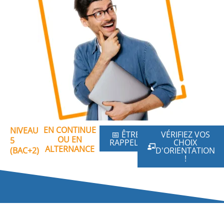
EN CONTINUE
NIVEAU
📅 ÊTRE
VÉRIFIEZ VOS
OU EN
5
RAPPELÉ
CHOIX
ALTERNANCE
(BAC+2)
D'ORIENTATION
!