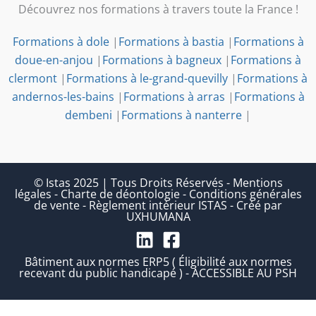
Découvrez nos formations à travers toute la France !
Formations à dole
|
Formations à bastia
|
Formations à
doue-en-anjou
|
Formations à bagneux
|
Formations à
clermont
|
Formations à le-grand-quevilly
|
Formations à
andernos-les-bains
|
Formations à arras
|
Formations à
dembeni
|
Formations à nanterre
|
© Istas 2025 | Tous Droits Réservés
-
Mentions
légales
-
Charte de déontologie
-
Conditions générales
de vente
-
Règlement intérieur ISTAS
-
Créé par
UXHUMANA
Bâtiment aux normes ERP5 ( Éligibilité aux normes
recevant du public handicapé ) - ACCESSIBLE AU PSH