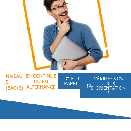
EN CONTINUE
NIVEAU
📅 ÊTRE
VÉRIFIEZ VOS
OU EN
5
RAPPELÉ
CHOIX
ALTERNANCE
(BAC+2)
D'ORIENTATION
!