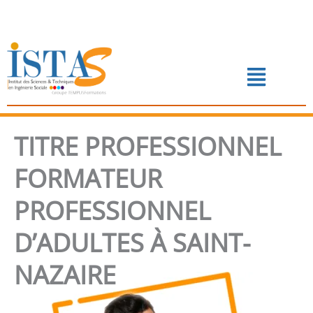
Aller
au
contenu
Menu
📅 PRENDRE RENDEZ-VOUS
TITRE PROFESSIONNEL
FORMATEUR
PROFESSIONNEL
D’ADULTES À SAINT-
NAZAIRE