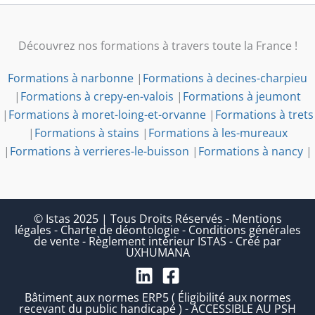
Découvrez nos formations à travers toute la France !
Formations à narbonne
|
Formations à decines-charpieu
|
Formations à crepy-en-valois
|
Formations à jeumont
|
Formations à moret-loing-et-orvanne
|
Formations à trets
|
Formations à stains
|
Formations à les-mureaux
|
Formations à verrieres-le-buisson
|
Formations à nancy
|
© Istas 2025 | Tous Droits Réservés
-
Mentions
légales
-
Charte de déontologie
-
Conditions générales
de vente
-
Règlement intérieur ISTAS
-
Créé par
UXHUMANA
Bâtiment aux normes ERP5 ( Éligibilité aux normes
recevant du public handicapé ) - ACCESSIBLE AU PSH