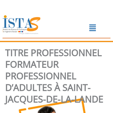
Aller
au
contenu
Menu
📅 PRENDRE RENDEZ-VOUS
TITRE PROFESSIONNEL
FORMATEUR
PROFESSIONNEL
D’ADULTES À SAINT-
JACQUES-DE-LA-LANDE