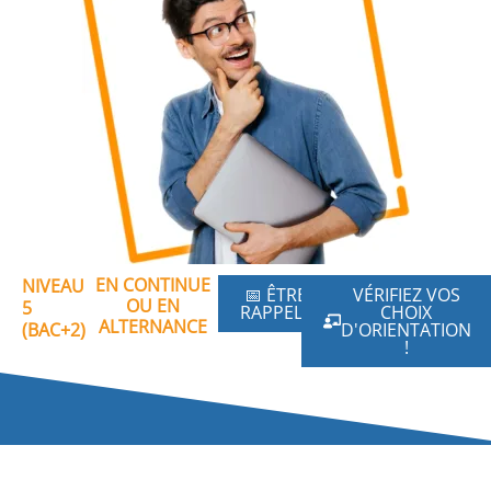
EN CONTINUE
NIVEAU
📅 ÊTRE
VÉRIFIEZ VOS
OU EN
5
RAPPELÉ
CHOIX
ALTERNANCE
(BAC+2)
D'ORIENTATION
!