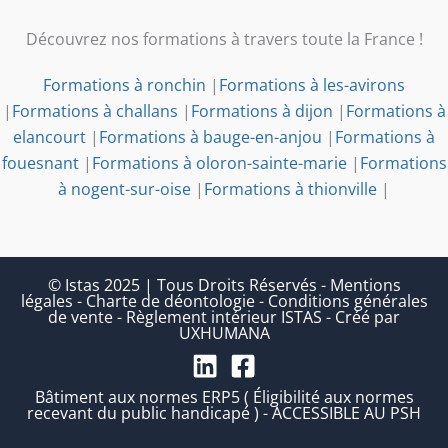
Découvrez nos formations à travers toute la France !
Formations à ronchin
|
Formations à les-avirons
|
Formations à challans
|
Formations à dijon
|
Formations à
elancourt
|
Formations à bauge-en-anjou
|
Formations à
fouesnant
|
Formations à oloron-sainte-marie
|
Formations
à nogent-sur-oise
|
Formations à thionville
|
© Istas 2025 | Tous Droits Réservés
-
Mentions
légales
-
Charte de déontologie
-
Conditions générales
de vente
-
Règlement intérieur ISTAS
-
Créé par
UXHUMANA
Bâtiment aux normes ERP5 ( Éligibilité aux normes
recevant du public handicapé ) - ACCESSIBLE AU PSH