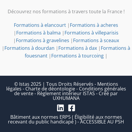
Découvrez nos formations à travers toute la France !
Formations à elancourt
|
Formations à acheres
|
Formations à balma
|
Formations à villeparisis
|
Formations à gravelines
|
Formations à sceaux
|
Formations à dourdan
|
Formations à dax
|
Formations à
fouesnant
|
Formations à tourcoing
|
© Istas 2025 | Tous Droits Réservés
-
Mentions
légales
-
Charte de déontologie
-
Conditions générales
de vente
-
Règlement intérieur ISTAS
-
Créé par
UXHUMANA
Bâtiment aux normes ERP5 ( Éligibilité aux normes
recevant du public handicapé ) - ACCESSIBLE AU PSH