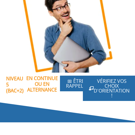
EN CONTINUE
NIVEAU
📅 ÊTRE
VÉRIFIEZ VOS
OU EN
5
RAPPELÉ
CHOIX
ALTERNANCE
(BAC+2)
D'ORIENTATION
!