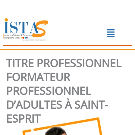
Aller
au
contenu
Menu
📅 PRENDRE RENDEZ-VOUS
TITRE PROFESSIONNEL
FORMATEUR
PROFESSIONNEL
D’ADULTES À SAINT-
ESPRIT