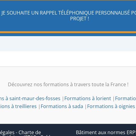
JE SOUHAITE UN RAPPEL TÉLÉPHONIQUE PERSONNALISÉ 
PROJET !
Découvrez nos formations à travers toute la France !
s à saint-maur-des-fosses
|
Formations à lorient
|
Formatio
ons à treillieres
|
Formations à sada
|
Formations à oignies
égales
-
Charte de
Bâtiment aux normes ERP5 (