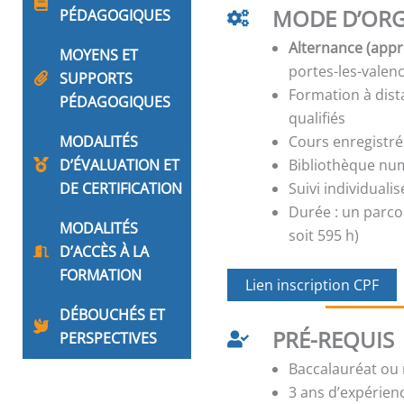
MODE D’ORG
PÉDAGOGIQUES
Alternance (appr
MOYENS ET
portes-les-valen
SUPPORTS
Formation à dis
PÉDAGOGIQUES
qualifiés
MODALITÉS
Cours enregistré
D’ÉVALUATION ET
Bibliothèque nu
DE CERTIFICATION
Suivi individual
Durée : un parco
MODALITÉS
soit 595 h)
D’ACCÈS À LA
FORMATION
Lien inscription CPF
DÉBOUCHÉS ET
PRÉ-REQUIS
PERSPECTIVES
Baccalauréat ou 
3 ans d’expérien