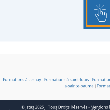
Formations à cernay
|
Formations à saint-louis
|
Formation
la-sainte-baume
|
Formati
© Istas 2025 | Tous Droits Réservés
-
Mentions l