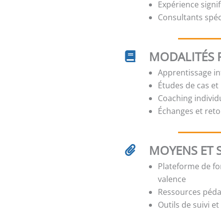
Expérience signi
Consultants spé
MODALITÉS 
Apprentissage int
Études de cas et
Coaching individ
Échanges et reto
MOYENS ET 
Plateforme de for
valence
Ressources péda
Outils de suivi e