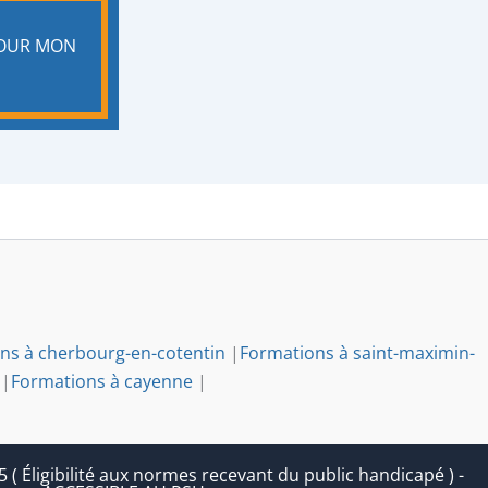
POUR MON
ns à cherbourg-en-cotentin
|
Formations à saint-maximin-
|
Formations à cayenne
|
 Éligibilité aux normes recevant du public handicapé ) -