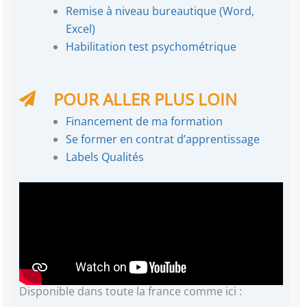
Remise à niveau bureautique (Word,
Excel)
Habilitation test psychométrique
POUR ALLER PLUS LOIN
Financement de ma formation
Se former en contrat d’apprentissage
Labels Qualités
Disponible dans toute la france comme ici :