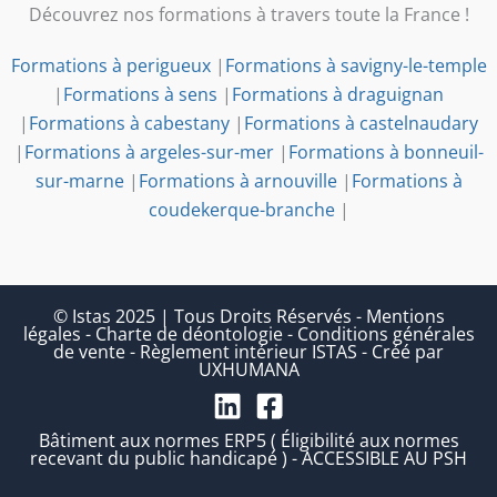
Découvrez nos formations à travers toute la France !
Formations à perigueux
|
Formations à savigny-le-temple
|
Formations à sens
|
Formations à draguignan
|
Formations à cabestany
|
Formations à castelnaudary
|
Formations à argeles-sur-mer
|
Formations à bonneuil-
sur-marne
|
Formations à arnouville
|
Formations à
coudekerque-branche
|
© Istas 2025 | Tous Droits Réservés
-
Mentions
légales
-
Charte de déontologie
-
Conditions générales
de vente
-
Règlement intérieur ISTAS
-
Créé par
UXHUMANA
Bâtiment aux normes ERP5 ( Éligibilité aux normes
recevant du public handicapé ) - ACCESSIBLE AU PSH