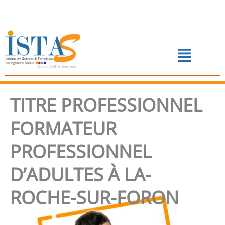
Aller
au
contenu
Menu
📅 PRENDRE RENDEZ-VOUS
TITRE PROFESSIONNEL
FORMATEUR
PROFESSIONNEL
D’ADULTES À LA-
ROCHE-SUR-FORON