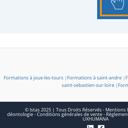
Formations à joue-les-tours
|
Formations à saint-andre
|
F
saint-sebastien-sur-loire
|
Form
© Istas 2025 | Tous Droits Réservés
-
Mentions l
déontologie
-
Conditions générales de vente
-
Règlement
UXHUMANA