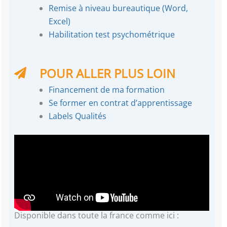
Remise à niveau bureautique (Word,
Excel)
Habilitation test psychométrique
POUR ALLER PLUS LOIN
Financement de ma formation
Se former en contrat d’apprentissage
Labels Qualités
Disponible dans toute la france comme ici :