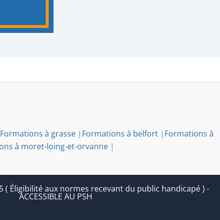
Formations à grasse
|
Formations à belfort
|
Formations à
ons à moret-loing-et-orvanne
|
 Éligibilité aux normes recevant du public handicapé ) -
ACCESSIBLE AU PSH