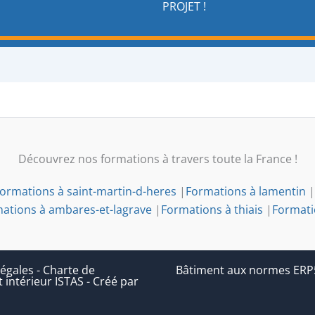
PROJET !
Découvrez nos formations à travers toute la France !
ormations à saint-martin-d-heres
|
Formations à lamentin
|
ations à ambares-et-lagrave
|
Formations à thiais
|
Formati
égales
-
Charte de
Bâtiment aux normes ERP5 (
 intérieur ISTAS
-
Créé par