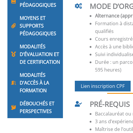
MODE D’ORG
PÉDAGOGIQUES
Alternance (appr
MOYENS ET
Formation à dis
SUPPORTS
qualifiés
PÉDAGOGIQUES
Cours enregistré
MODALITÉS
Accès à une bib
D’ÉVALUATION ET
Suivi individual
DE CERTIFICATION
Durée : un parco
595 heures)
MODALITÉS
D’ACCÈS À LA
Lien inscription CPF
FORMATION
PRÉ-REQUIS
DÉBOUCHÉS ET
PERSPECTIVES
Baccalauréat ou 
3 ans d’expérien
Maîtrise de l’out