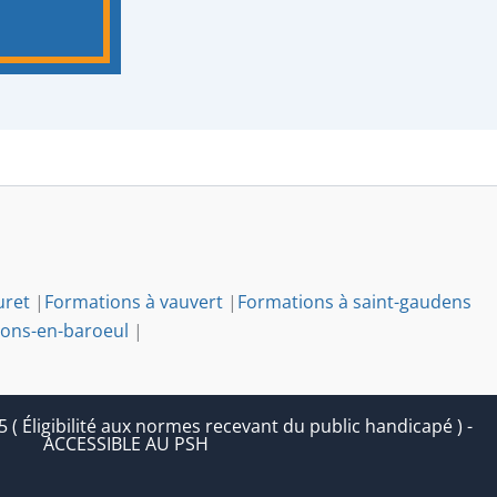
uret
|
Formations à vauvert
|
Formations à saint-gaudens
ons-en-baroeul
|
 Éligibilité aux normes recevant du public handicapé ) -
ACCESSIBLE AU PSH