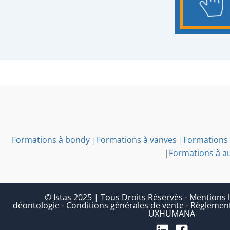
Formations à bondy
|
Formations à vanves
|
Formations 
|
Formations à a
© Istas 2025 | Tous Droits Réservés
-
Mentions l
déontologie
-
Conditions générales de vente
-
Règlement
UXHUMANA