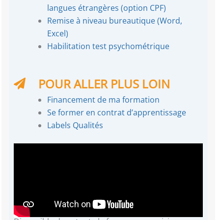
langues étrangères (option CPF)
Remise à niveau bureautique (Word,
Excel)
Habilitation test psychométrique
POUR ALLER PLUS LOIN
Financement de ma formation
Se former en contrat d’apprentissage
Labels Qualités