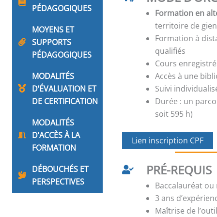
PÉDAGOGIQUES
Formation en alt
territoire de gie
MOYENS ET
Formation à dis
SUPPORTS
qualifiés
PÉDAGOGIQUES
Cours enregistré
MODALITÉS
Accès à une bib
D’ÉVALUATION ET
Suivi individual
DE CERTIFICATION
Durée : un parco
soit 595 h)
MODALITÉS
D’ACCÈS À LA
Lien inscription CPF
FORMATION
PRÉ-REQUIS
DÉBOUCHÉS ET
PERSPECTIVES
Baccalauréat ou 
3 ans d’expérien
Maîtrise de l’out