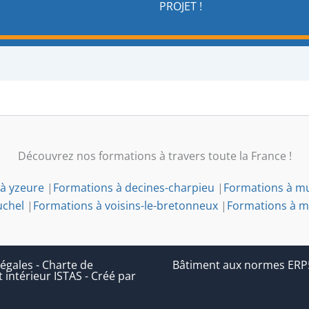
PROJET !
Découvrez nos formations à travers toute la France !
à yzeure
|
Formations à decines-charpieu
|
Formations à m
uchel
|
Formations à voisins-le-bretonneux
|
Formations à m
égales
-
Charte de
Bâtiment aux normes ERP5 (
 intérieur ISTAS
-
Créé par