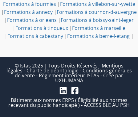
Formations à fourmies
|
Formations à villebon-sur-yvette
|
Formations à annecy
|
Formations à cournon-d-auvergne
|
Formations à orleans
|
Formations à boissy-saint-leger
|
Formations à tinqueux
|
Formations à marseille
|
Formations à cabestany
|
Formations à berre-l-etang
|
© Istas 2025 | Tous Droits Réservés
-
Mentions
légales
-
Charte de déontologie
-
Conditions générales
de vente
-
Règlement intérieur ISTAS
-
Créé par
UXHUMANA
Bâtiment aux normes ERP5 ( Éligibilité aux normes
recevant du public handicapé ) - ACCESSIBLE AU PSH