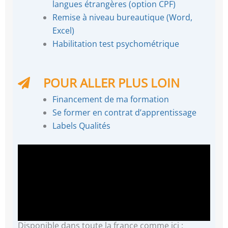
langues étrangères (option CPF)
Remise à niveau bureautique (Word,
Excel)
Habilitation test psychométrique
POUR ALLER PLUS LOIN
Financement de ma formation
Se former en contrat d’apprentissage
Labels Qualités
Disponible dans toute la france comme ici :