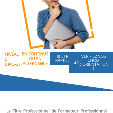
EN CONTINUE
NIVEAU
📅 ÊTRE
VÉRIFIEZ VOS
OU EN
5
RAPPELÉ
CHOIX
ALTERNANCE
(BAC+2)
D'ORIENTATION
!
Le Titre Professionnel de Formateur Professionnel