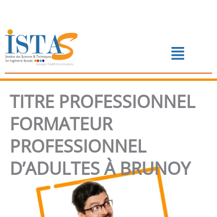
Aller
au
contenu
Menu
📅 PRENDRE RENDEZ-VOUS
TITRE PROFESSIONNEL
FORMATEUR
PROFESSIONNEL
D’ADULTES À BRUNOY