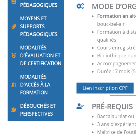
MODE D’ORG
PÉDAGOGIQUES
Formation en alt
MOYENS ET
bouc-bel-air
SUPPORTS
Formation à dis
PÉDAGOGIQUES
qualifiés
MODALITÉS
Cours enregistré
D’ÉVALUATION ET
Bibliothèque nu
DE CERTIFICATION
Accompagnement 
Durée : 7 mois (5
MODALITÉS
D’ACCÈS À LA
Lien inscription CPF
FORMATION
PRÉ-REQUIS
DÉBOUCHÉS ET
PERSPECTIVES
Baccalauréat ou 
3 ans d’expérien
Maîtrise de l’out