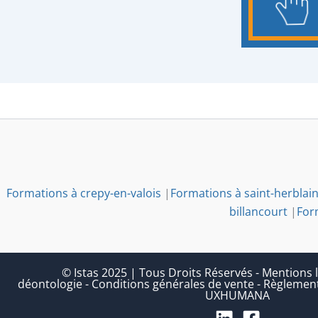
Formations à crepy-en-valois
|
Formations à saint-herblai
billancourt
|
For
© Istas 2025 | Tous Droits Réservés
-
Mentions l
déontologie
-
Conditions générales de vente
-
Règlement
UXHUMANA