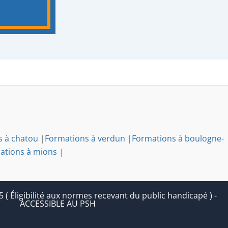
s à chatou
|
Formations à verdun
|
Formations à boulogne-
ations à mions
|
 Éligibilité aux normes recevant du public handicapé ) -
ACCESSIBLE AU PSH