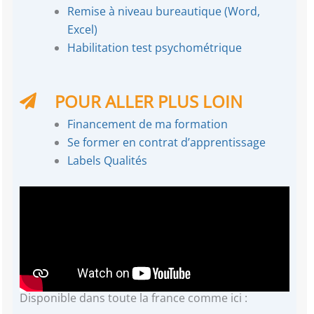
Remise à niveau bureautique (Word,
Excel)
Habilitation test psychométrique
POUR ALLER PLUS LOIN
Financement de ma formation
Se former en contrat d’apprentissage
Labels Qualités
Disponible dans toute la france comme ici :