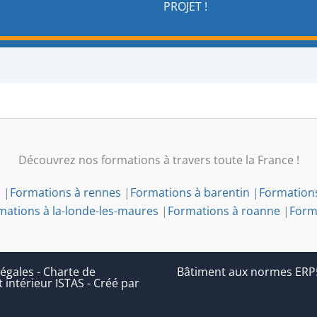
PROJET !
Découvrez nos formations à travers toute la France !
n
|
Formations à rennes
|
Formations à barentin
|
Formation
mations à la-londe-les-maures
|
Formations à roanne
|
Form
égales
-
Charte de
Bâtiment aux normes ERP5 (
 intérieur ISTAS
-
Créé par