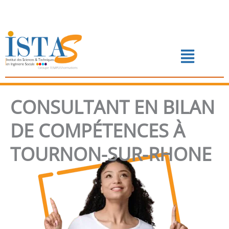
Aller
au
contenu
Menu
📅 PRENDRE RENDEZ-VOUS
CONSULTANT EN BILAN
DE COMPÉTENCES À
TOURNON-SUR-RHONE