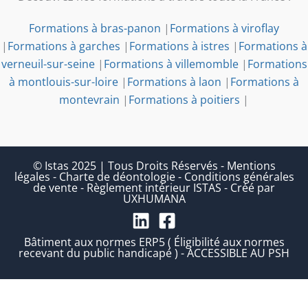
Formations à bras-panon
|
Formations à viroflay
|
Formations à garches
|
Formations à istres
|
Formations à
verneuil-sur-seine
|
Formations à villemomble
|
Formations
à montlouis-sur-loire
|
Formations à laon
|
Formations à
montevrain
|
Formations à poitiers
|
© Istas 2025 | Tous Droits Réservés
-
Mentions
légales
-
Charte de déontologie
-
Conditions générales
de vente
-
Règlement intérieur ISTAS
-
Créé par
UXHUMANA
Bâtiment aux normes ERP5 ( Éligibilité aux normes
recevant du public handicapé ) - ACCESSIBLE AU PSH