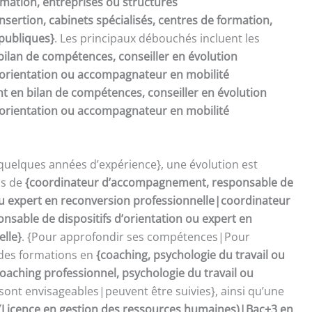
rmation, entreprises ou structures
sertion, cabinets spécialisés, centres de formation,
 publiques}
. Les principaux débouchés incluent les
bilan de compétences, conseiller en évolution
d’orientation ou accompagnateur en mobilité
t en bilan de compétences, conseiller en évolution
d’orientation ou accompagnateur en mobilité
quelques années d’expérience}, une évolution est
ns de
{coordinateur d’accompagnement, responsable de
 ou expert en reconversion professionnelle|coordinateur
sable de dispositifs d’orientation ou expert en
elle}
. {Pour approfondir ses compétences|Pour
 des formations en
{coaching, psychologie du travail ou
oaching professionnel, psychologie du travail ou
sont envisageables|peuvent être suivies}, ainsi qu’une
(Licence en gestion des ressources humaines)|Bac+3 en