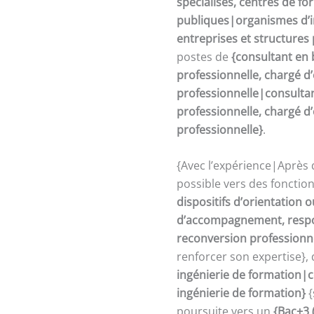
spécialisés, centres de fo
publiques|organismes d’in
entreprises et structures
postes de
{consultant en 
professionnelle, chargé 
professionnelle|consultan
professionnelle, chargé 
professionnelle}
.
{Avec l’expérience|Après 
possible vers des fonctio
dispositifs d’orientation
d’accompagnement, respon
reconversion professionn
renforcer son expertise},
ingénierie de formation|c
ingénierie de formation}
{
poursuite vers un
{Bac+3 