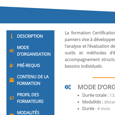
La formation
Certificat
DESCRIPTION
pamiers vise à développer
l’analyse et l’évaluation d
MODE
outils et méthodes d’é
D’ORGANISATION
accompagnement structur
PRÉ-REQUIS
besoins individuels.
CONTENU DE LA
FORMATION
MODE D’ORG
PROFIL DES
Durée totale :
132
FORMATEURS
Modalités :
distan
Durée
: 4 mois
MODALITÉS