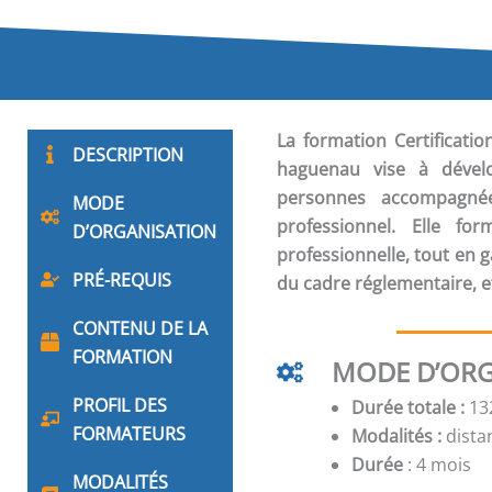
La formation
Certificat
DESCRIPTION
haguenau vise à dével
personnes accompagnées
MODE
professionnel. Elle fo
D’ORGANISATION
professionnelle, tout en
PRÉ-REQUIS
du cadre réglementaire, e
CONTENU DE LA
FORMATION
MODE D’ORG
PROFIL DES
Durée totale :
132
FORMATEURS
Modalités :
distan
Durée
: 4 mois
MODALITÉS