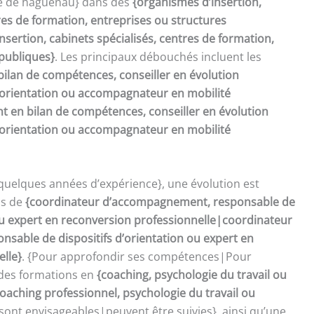
re de haguenau} dans des
{organismes d’insertion,
res de formation, entreprises ou structures
sertion, cabinets spécialisés, centres de formation,
 publiques}
. Les principaux débouchés incluent les
bilan de compétences, conseiller en évolution
d’orientation ou accompagnateur en mobilité
t en bilan de compétences, conseiller en évolution
d’orientation ou accompagnateur en mobilité
quelques années d’expérience}, une évolution est
ns de
{coordinateur d’accompagnement, responsable de
 ou expert en reconversion professionnelle|coordinateur
sable de dispositifs d’orientation ou expert en
elle}
. {Pour approfondir ses compétences|Pour
 des formations en
{coaching, psychologie du travail ou
oaching professionnel, psychologie du travail ou
sont envisageables|peuvent être suivies}, ainsi qu’une