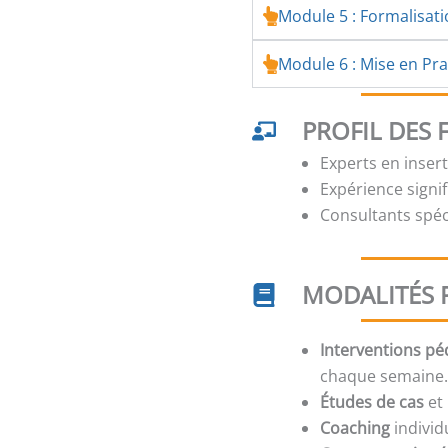
Module 5 : Formalisat
Module 6 : Mise en Prat
PROFIL DES
Experts en inser
Expérience signi
Consultants spé
MODALITÉS 
Interventions p
chaque semaine
Études de cas
et 
Coaching
individ