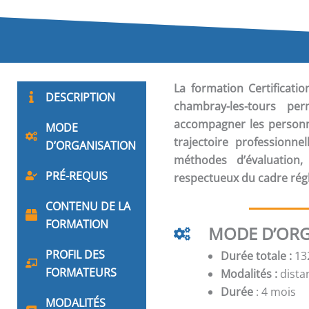
La formation
Certificat
DESCRIPTION
chambray-les-tours per
accompagner les personne
MODE
trajectoire professionnel
D’ORGANISATION
méthodes d’évaluation
PRÉ-REQUIS
respectueux du cadre régl
CONTENU DE LA
FORMATION
MODE D’ORG
PROFIL DES
Durée totale :
132
FORMATEURS
Modalités :
distan
Durée
: 4 mois
MODALITÉS