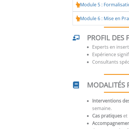
Module 5 : Formalisat
Module 6 : Mise en Prat
PROFIL DES
Experts en inser
Expérience signi
Consultants spé
MODALITÉS 
Interventions de
semaine.
Cas pratiques
et 
Accompagneme