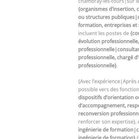
chambray-les-tours|sur le
{organismes d’insertion, c
ou structures publiques|o
formation, entreprises et
incluent les postes de
{co
évolution professionnelle
professionnelle|consultan
professionnelle, chargé 
professionnelle}
.
{Avec l’expérience|Après 
possible vers des fonctio
dispositifs d’orientation
d’accompagnement, respon
reconversion professionn
renforcer son expertise},
ingénierie de formation|c
ingénierie de formation}
{