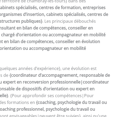
 territoire de chambray-les-tours} dans des
abinets spécialisés, centres de formation, entreprises
rganismes d’insertion, cabinets spécialisés, centres de
 structures publiques}
. Les principaux débouchés
nsultant en bilan de compétences, conseiller en
, chargé d’orientation ou accompagnateur en mobilité
t en bilan de compétences, conseiller en évolution
d’orientation ou accompagnateur en mobilité
quelques années d’expérience}, une évolution est
ns de
{coordinateur d’accompagnement, responsable de
 ou expert en reconversion professionnelle|coordinateur
sable de dispositifs d’orientation ou expert en
elle}
. {Pour approfondir ses compétences|Pour
 des formations en
{coaching, psychologie du travail ou
oaching professionnel, psychologie du travail ou
sont envisageables|peuvent être suivies}, ainsi qu’une