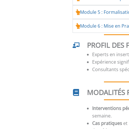
Module 5 : Formalisat
Module 6 : Mise en Prat
PROFIL DES
Experts en inser
Expérience signi
Consultants spé
MODALITÉS 
Interventions p
semaine.
Cas pratiques
et 