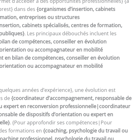
met d’accéder à des opportunités professionnelles} {à
 brest} dans des
{organismes d’insertion, cabinets
rmation, entreprises ou structures
sertion, cabinets spécialisés, centres de formation,
 publiques}
. Les principaux débouchés incluent les
bilan de compétences, conseiller en évolution
d’orientation ou accompagnateur en mobilité
t en bilan de compétences, conseiller en évolution
d’orientation ou accompagnateur en mobilité
quelques années d’expérience}, une évolution est
ns de
{coordinateur d’accompagnement, responsable de
 ou expert en reconversion professionnelle|coordinateur
sable de dispositifs d’orientation ou expert en
elle}
. {Pour approfondir ses compétences|Pour
 des formations en
{coaching, psychologie du travail ou
oaching professionnel, psychologie du travail ou