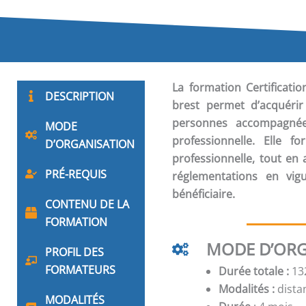
La formation
Certificat
DESCRIPTION
brest permet d’acquéri
personnes accompagnées
MODE
professionnelle. Elle 
D’ORGANISATION
professionnelle, tout e
PRÉ-REQUIS
réglementations en vig
bénéficiaire.
CONTENU DE LA
FORMATION
MODE D’ORG
PROFIL DES
FORMATEURS
Durée totale :
132
Modalités :
distan
MODALITÉS