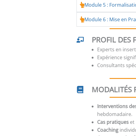
Module 5 : Formalisat
Module 6 : Mise en Prat
PROFIL DES
Experts en inser
Expérience signi
Consultants spé
MODALITÉS 
Interventions de
hebdomadaire.
Cas pratiques
et 
Coaching
individ