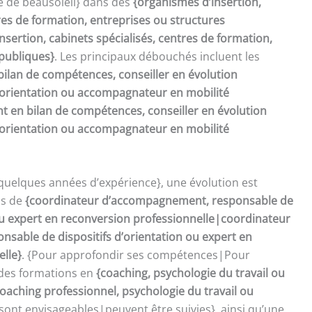
re de beausoleil} dans des
{organismes d’insertion,
res de formation, entreprises ou structures
sertion, cabinets spécialisés, centres de formation,
 publiques}
. Les principaux débouchés incluent les
bilan de compétences, conseiller en évolution
d’orientation ou accompagnateur en mobilité
t en bilan de compétences, conseiller en évolution
d’orientation ou accompagnateur en mobilité
quelques années d’expérience}, une évolution est
ns de
{coordinateur d’accompagnement, responsable de
 ou expert en reconversion professionnelle|coordinateur
sable de dispositifs d’orientation ou expert en
elle}
. {Pour approfondir ses compétences|Pour
 des formations en
{coaching, psychologie du travail ou
oaching professionnel, psychologie du travail ou
sont envisageables|peuvent être suivies}, ainsi qu’une