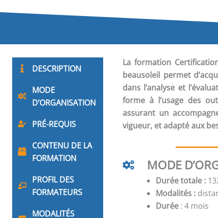
La formation
Certificat
DESCRIPTION
beausoleil permet d’acqu
dans l’analyse et l’évalua
MODE
forme à l’usage des out
D’ORGANISATION
assurant un accompagne
PRÉ-REQUIS
vigueur, et adapté aux bes
CONTENU DE LA
FORMATION
MODE D’ORG
PROFIL DES
Durée totale :
132
FORMATEURS
Modalités :
distan
Durée
: 4 mois
MODALITÉS