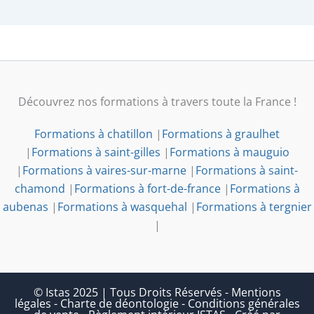
Découvrez nos formations à travers toute la France !
Formations à chatillon
|
Formations à graulhet
|
Formations à saint-gilles
|
Formations à mauguio
|
Formations à vaires-sur-marne
|
Formations à saint-
chamond
|
Formations à fort-de-france
|
Formations à
aubenas
|
Formations à wasquehal
|
Formations à tergnier
|
© Istas 2025 | Tous Droits Réservés
-
Mentions
légales
-
Charte de déontologie
-
Conditions générales