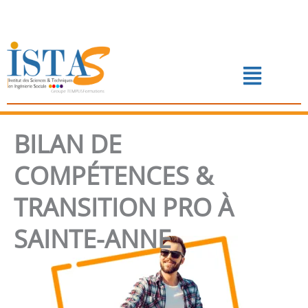
Aller
au
contenu
Menu
📅 PRENDRE RENDEZ-VOUS
BILAN DE
COMPÉTENCES &
TRANSITION PRO À
SAINTE-ANNE