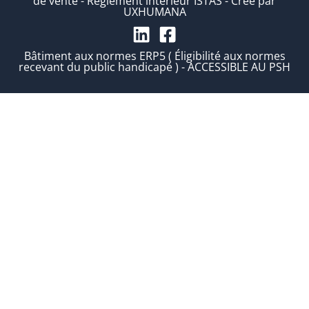
de vente
-
Règlement intérieur ISTAS
-
Créé par
UXHUMANA
Bâtiment aux normes ERP5 ( Éligibilité aux normes
recevant du public handicapé ) - ACCESSIBLE AU PSH