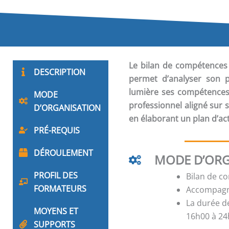
Le
bilan de compétences
DESCRIPTION
permet d’analyser son p
lumière ses compétences cl
MODE
professionnel aligné sur s
D’ORGANISATION
en élaborant un plan d’act
PRÉ-REQUIS
DÉROULEMENT
MODE D’ORG
PROFIL DES
Bilan de c
FORMATEURS
Accompagne
La durée d
MOYENS ET
16h00 à 24h
SUPPORTS