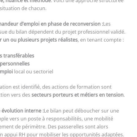
me, nuance et méthode
. Voici une approche structurée
 situation de chacun.
mandeur d’emploi en phase de reconversion :
Les
ssue du bilan dépendent du projet professionnel validé.
er un ou plusieurs projets réalistes
, en tenant compte :
 transférables
 personnelles
emploi
local ou sectoriel
tion est identifié, des actions de formation sont
ction vers des
secteurs porteurs et métiers en tension
.
 évolution interne :
Le bilan peut déboucher sur une
mple vers un poste à responsabilités, une mobilité
ement de périmètre. Des passerelles sont alors
un appui RH pour mobiliser les opportunités adaptées.