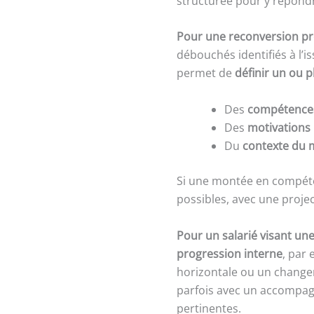
structurée pour y répondr
Pour une reconversion pro
débouchés identifiés à l’i
permet de
définir un ou p
Des
compétences
Des
motivations
Du
contexte du 
Si une montée en compéte
possibles, avec une proje
Pour un salarié visant une
progression interne
, par
horizontale ou un changem
parfois avec un accompag
pertinentes.