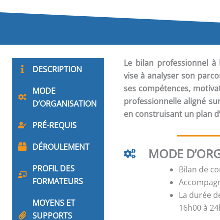
Le
bilan professionnel
à 
DESCRIPTION
vise à analyser son parco
ses compétences, motivati
MODE
professionnelle aligné sur
D’ORGANISATION
en construisant un plan d’
PRÉ-REQUIS
DÉROULEMENT
MODE D’ORG
PROFIL DES
Bilan de c
FORMATEURS
Accompagne
La durée d
MOYENS ET
16h00 à 24h
SUPPORTS